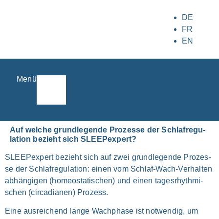
DE
FR
EN
Menü
Auf wel­che grund­le­gen­de Pro­zes­se der Schlaf­re­gu­
la­ti­on bezieht sich SLEEP­ex­pert?
SLEEP­ex­pert bezieht sich auf zwei grund­le­gen­de Pro­zes­
se der Schlaf­re­gu­la­ti­on: einen vom Schlaf-Wach-Verhalten
abhän­gi­gen (home­o­sta­ti­schen) und einen tages­rhyth­mi­
schen (cir­ca­dia­nen) Pro­zess.
Eine aus­rei­chend lan­ge Wach­pha­se ist not­wen­dig, um