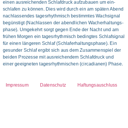
einen aus­rei­chen­den Schlaf­druck auf­zu­bau­en um ein­
schla­fen zu kön­nen. Dies wird durch ein am spä­ten Abend
nach­las­sen­des tages­rhyth­misch bestimm­tes Wach­signal
begün­stigt (Nach­las­sen der abend­li­chen Wacherhaltungs­
phase). Umge­kehrt sorgt gegen Ende der Nacht und am
frü­hen Mor­gen ein tages­rhyth­misch beding­tes Schlaf­si­gnal
für einen län­ge­ren Schlaf (Schlaf­er­hal­tungs­pha­se). Ein
gesun­der Schlaf ergibt sich aus dem Zusam­men­spiel der
bei­den Pro­zes­se mit aus­rei­chen­dem Schlaf­druck und
einer geeig­ne­ten tagesrhyth­mischen (cir­ca­dia­nen) Pha­se.
Impres­sum
Daten­schutz
Haf­tungsauschluss