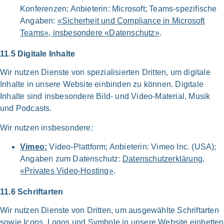
Kon­ferenzen; Anbie­te­rin: Micro­soft; Teams-spezi­fische
Anga­ben:
«Sicher­heit und Com­pli­ance in Micro­soft
Teams», ins­be­son­de­re «Daten­schutz»
.
11.5 Digi­ta­le Inhal­te
Wir nut­zen Dien­ste von speziali­sierten Drit­ten, um digi­ta­le
Inhal­te in unse­re Web­site ein­bin­den zu kön­nen. Digi­ta­le
Inhal­te sind ins­be­son­de­re Bild- und Video-Material, Musik
und Pod­casts.
Wir nut­zen ins­be­son­de­re:
Vimeo:
Video-Plattform; Anbie­te­rin: Vimeo Inc. (USA);
Anga­ben zum Daten­schutz:
Daten­schutz­er­klä­rung
,
«Pri­va­tes Video-Hosting»
.
11.6 Schrift­ar­ten
Wir nut­zen Dien­ste von Drit­ten, um aus­ge­wähl­te Schrift­ar­ten
sowie Icons, Logos und Sym­bo­le in unse­re Web­site ein­bet­ten