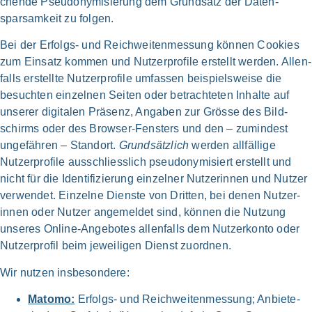
chen­de Pseudo­nymisierung dem Grund­satz der Daten­
sparsamkeit zu fol­gen.
Bei der Erfolgs- und Reich­weiten­messung kön­nen Coo­kies
zum Ein­satz kom­men und Nutzer­profile erstellt wer­den. Allen­
falls erstell­te Nutzer­profile umfas­sen beispiels­weise die
besuch­ten ein­zel­nen Sei­ten oder betrach­teten Inhal­te auf
unse­rer digi­ta­len Prä­senz, Anga­ben zur Grös­se des Bild­
schirms oder des Browser-Fensters und den – zumin­dest
unge­fäh­ren – Stand­ort.
Grund­sätz­lich
wer­den all­fäl­li­ge
Nutzer­profile aus­schliess­lich pseudo­nymisiert erstellt und
nicht für die Identi­fizierung ein­zel­ner Nutzer­innen und Nut­zer
ver­wen­det. Ein­zel­ne Dien­ste von Drit­ten, bei denen Nutzer­
innen oder Nut­zer ange­mel­det sind, kön­nen die Nut­zung
unse­res Online-Angebotes allen­falls dem Nutzer­konto oder
Nutzer­profil beim jewei­li­gen Dienst zuord­nen.
Wir nut­zen ins­be­son­de­re:
Mato­mo:
Erfolgs- und Reich­wei­ten­mes­sung; Anbie­te­