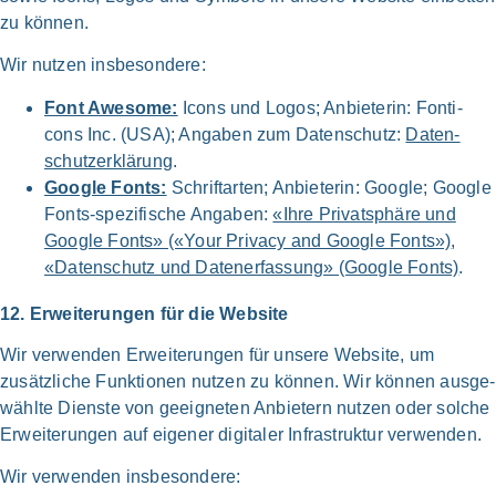
zu kön­nen.
Wir nut­zen ins­be­son­de­re:
Font Awe­so­me:
Icons und Logos; Anbie­te­rin: Fon­ti­
cons Inc. (USA); Anga­ben zum Daten­schutz:
Daten­
schutz­erklärung
.
Goog­le Fonts:
Schrift­arten; Anbie­te­rin: Goog­le; Goog­le
Fonts-spezifische Anga­ben:
«Ihre Privat­sphäre und
Goog­le Fonts» («Your Pri­va­cy and Goog­le Fonts»)
,
«Daten­schutz und Daten­erfassung» (Goog­le Fonts)
.
12. Erwei­te­run­gen für die Web­site
Wir ver­wen­den Erwei­te­run­gen für unse­re Web­site, um
zusätz­li­che Funk­tio­nen nut­zen zu kön­nen. Wir kön­nen aus­ge­
wähl­te Dien­ste von geeig­ne­ten Anbie­tern nut­zen oder sol­che
Erwei­te­run­gen auf eige­ner digi­ta­ler Infra­struk­tur ver­wen­den.
Wir ver­wen­den ins­be­son­de­re: