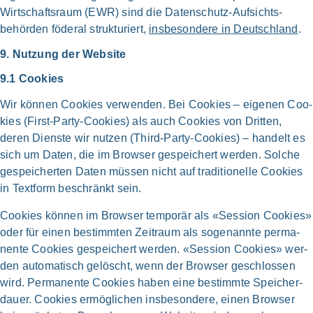
Wirtschafts­raum (EWR) sind die Daten­schutz-Auf­sichts­
behörden föde­ral struk­tu­riert,
ins­be­son­de­re in Deutsch­land
.
9. Nut­zung der Web­site
9.1 Coo­kies
Wir kön­nen Coo­kies ver­wen­den. Bei Coo­kies – eige­nen Coo­
kies (First-Party-Cookies) als auch Coo­kies von Drit­ten,
deren Dien­ste wir nut­zen (Third-Party-Cookies) – han­delt es
sich um Daten, die im Brow­ser gespei­chert wer­den. Sol­che
gespei­cher­ten Daten müs­sen nicht auf tra­di­tio­nel­le Coo­kies
in Text­form beschränkt sein.
Coo­kies kön­nen im Brow­ser tem­po­rär als «Ses­si­on Coo­kies»
oder für einen bestimm­ten Zeit­raum als soge­nann­te per­ma­
nen­te Coo­kies gespei­chert wer­den. «Ses­si­on Coo­kies» wer­
den auto­ma­tisch gelöscht, wenn der Brow­ser geschlos­sen
wird. Per­ma­nen­te Coo­kies haben eine bestimm­te Speicher­
dauer. Coo­kies ermög­li­chen ins­be­son­de­re, einen Brow­ser