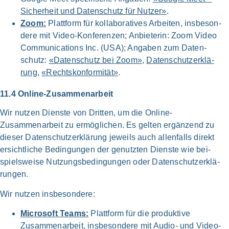
Sicher­heit und Daten­schutz für Nut­zer»
.
Zoom:
Platt­form für kol­la­bo­ra­ti­ves Arbei­ten, ins­be­son­
de­re mit Video-Konferenzen; Anbie­te­rin: Zoom Video
Com­mu­ni­ca­ti­ons Inc. (USA); Anga­ben zum Daten­
schutz:
«Daten­schutz bei Zoom»
,
Daten­schutz­er­klä­
rung
,
«Rechts­kon­for­mi­tät»
.
11.4 Online-Zusammenarbeit
Wir nut­zen Dien­ste von Drit­ten, um die Online-
Zusammenarbeit zu ermög­li­chen. Es gel­ten ergän­zend zu
die­ser Daten­schutz­er­klä­rung jeweils auch allen­falls direkt
ersicht­li­che Bedin­gun­gen der genutz­ten Dien­ste wie bei­
spiels­wei­se Nut­zungs­be­din­gun­gen oder Daten­schutz­er­klä­
run­gen.
Wir nut­zen ins­be­son­de­re:
Micro­soft Teams:
Platt­form für die pro­duktive
Zusammen­arbeit, ins­be­son­de­re mit Audio- und Video-