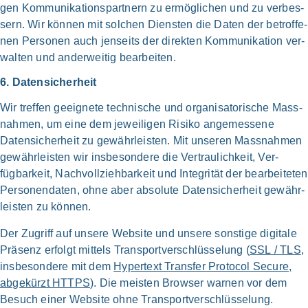
gen Kommunikations­partnern zu ermög­li­chen und zu ver­bes­
sern. Wir kön­nen mit sol­chen Dien­sten die Daten der betrof­fe­
nen Per­so­nen auch jen­seits der direk­ten Kommuni­kation ver­
wal­ten und ander­wei­tig bear­bei­ten.
6. Daten­sicherheit
Wir tref­fen geeig­ne­te tech­ni­sche und orga­ni­sa­to­ri­sche Mass­
nahmen, um eine dem jewei­li­gen Risi­ko ange­mes­se­ne
Daten­sicherheit zu gewähr­leisten. Mit unse­ren Mass­nahmen
gewähr­leisten wir ins­be­son­de­re die Ver­traulichkeit, Ver­
fügbarkeit, Nach­vollzieh­barkeit und Inte­gri­tät der bear­bei­te­ten
Personen­daten, ohne aber abso­lu­te Daten­sicherheit gewähr­
lei­sten zu kön­nen.
Der Zugriff auf unse­re Web­site und unse­re son­sti­ge digi­ta­le
Prä­senz erfolgt mit­tels Transport­verschlüsselung (
SSL / TLS
,
ins­be­son­de­re mit dem
Hyper­text Trans­fer Pro­to­col Secu­re,
abge­kürzt HTTPS
). Die mei­sten Brow­ser war­nen vor dem
Besuch einer Web­site ohne Transport­verschlüsselung.