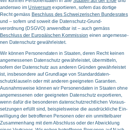
Wir kön­nen Personen­daten in alle
Staa­ten auf der Erde
und
anders­wo im
Uni­ver­sum
expor­tie­ren, sofern das dor­ti­ge
Recht gemäss
Beschluss des Schwei­zerischen Bun­des­ra­tes
und – sofern und soweit die Daten­schutz-Grund­
verordnung (DSG­VO) anwend­bar ist – auch gemäss
Beschluss der Euro­päischen Kom­mis­si­on
einen ange­mes­se­
nen Daten­schutz gewähr­lei­stet.
Wir kön­nen Personen­daten in Staa­ten, deren Recht kei­nen
ange­mes­se­nen Daten­schutz gewähr­leistet, über­mitteln,
sofern der Daten­schutz aus ande­ren Grün­den gewähr­lei­stet
ist, ins­be­son­de­re auf Grund­lage von Standard­daten­
schutzklauseln oder mit ande­ren geeig­ne­ten Garan­tien.
Ausnahms­weise kön­nen wir Personen­daten in Staa­ten ohne
ange­mes­se­nen oder geeig­ne­ten Daten­schutz expor­tie­ren,
wenn dafür die beson­de­ren daten­schutz­rechtlichen Voraus­
setzungen erfüllt sind, beispiels­weise die aus­drückliche Ein­
willigung der betrof­fe­nen Per­so­nen oder ein unmit­tel­ba­rer
Zusammen­hang mit dem Abschluss oder der Abwick­lung
eines Ver­tra­ges. Wir geben betrof­fe­nen Per­so­nen auf Nach­