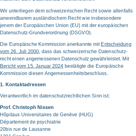
Wir unter­lie­gen dem schwei­ze­ri­schen Recht sowie allen­falls
anwend­ba­rem auslän­dischem Recht wie ins­be­son­de­re
jenem der Euro­päischen Uni­on (EU) mit der euro­päischen
Daten­schutz-Grund­verordnung (DSG­VO).
Die Euro­päi­sche Kom­mis­si­on aner­kann­te mit
Ent­schei­dung
vom 26. Juli 2000
, dass das schwei­ze­ri­sche Daten­schutz­
recht einen ange­mes­se­nen Daten­schutz gewähr­leistet. Mit
Bericht vom 15. Janu­ar 2024
bestä­tig­te die Euro­päische
Kom­mis­si­on die­sen Angemessen­heits­beschluss.
1. Kontakt­adressen
Ver­ant­wort­lich im daten­schutz­rechtlichen Sinn ist:
Prof. Chri­stoph Nis­sen
Hôpi­taux Uni­ver­si­taires de Genè­ve (HUG)
Dépar­te­ment de psych­ia­trie
20bis rue de Lau­sanne