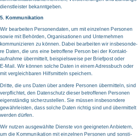
dienst­leister bekannt­geben.
5. Kom­mu­ni­ka­ti­on
Wir bear­bei­ten Personen­daten, um mit ein­zel­nen Per­so­nen
sowie mit Behör­den, Organi­sationen und Unter­neh­men
kommuni­zieren zu kön­nen. Dabei bear­bei­ten wir ins­be­son­de­
re Daten, die uns eine betrof­fe­ne Per­son bei der Kontakt­
aufnahme über­mit­telt, bei­spiels­wei­se per Brief­post oder
E‑Mail. Wir kön­nen sol­che Daten in einem Adress­buch oder
mit ver­gleich­ba­ren Hilfs­mitteln spei­chern.
Drit­te, die uns Daten über ande­re Per­so­nen über­mit­teln, sind
ver­pflich­tet, den Daten­schutz die­ser betrof­fe­nen Per­so­nen
eigen­ständig sicher­zu­stel­len. Sie müs­sen ins­be­son­de­re
gewähr­leisten, dass sol­che Daten rich­tig sind und über­mittelt
wer­den dür­fen.
Wir nut­zen aus­ge­wähl­te Dien­ste von geeig­ne­ten Anbie­tern,
um die Kommuni­kation mit ein­zel­nen Per­so­nen und son­sti­