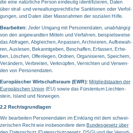
die eine natür­li­che Per­son ein­deu­tig iden­ti­fi­zie­ren, Daten
über straf- und verwaltungs­rechtliche Sank­tio­nen oder Ver­fol­
gun­gen, und Daten über Mass­nahmen der sozia­len Hil­fe.
Bear­bei­ten:
Jeder
Umgang mit Personen­daten,
unab­hän­gig
von den ange­wand­ten Mit­teln und Ver­fah­ren, bei­spiels­wei­se
das Abfra­gen, Abglei­chen, Anpas­sen, Archi­vie­ren, Auf­be­wah­
ren, Aus­le­sen, Bekannt­geben, Beschaf­fen, Erfas­sen, Erhe­
ben, Löschen, Offen­le­gen, Ord­nen, Orga­ni­sie­ren, Spei­chern,
Ver­än­dern, Ver­brei­ten, Ver­knüp­fen, Ver­nich­ten und Ver­wen­
den von Personen­daten.
Euro­päi­scher Wirtschafts­raum (EWR):
Mitglied­staaten der
Euro­päi­schen Uni­on
(EU) sowie das Für­sten­tum Liechten­
stein, Island und Nor­we­gen.
2.2 Rechts­grundlagen
Wir bear­bei­ten Personen­daten im Ein­klang mit dem schwei­
ze­ri­schen Recht wie ins­be­son­de­re dem
Bundes­gesetz über
den Daten­schutz
(Daten­schutz­gesetz, DSG) und der
Ver­ord­