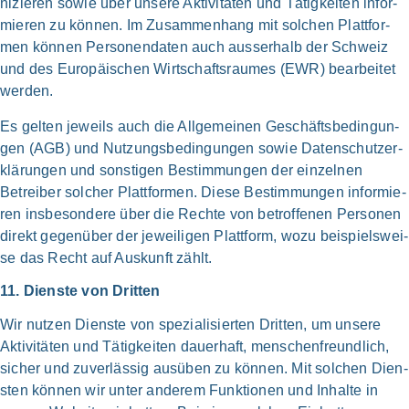
ni­zie­ren sowie über unse­re Akti­vi­tä­ten und Tätig­kei­ten infor­
mie­ren zu kön­nen. Im Zusam­men­hang mit sol­chen Platt­for­
men kön­nen Per­so­nen­da­ten auch aus­ser­halb der Schweiz
und des Euro­päi­schen Wirt­schafts­rau­mes (EWR) bear­bei­tet
wer­den.
Es gel­ten jeweils auch die All­ge­mei­nen Geschäfts­be­din­gun­
gen (AGB) und Nut­zungs­be­din­gun­gen sowie Daten­schutz­er­
klä­run­gen und son­sti­gen Bestim­mun­gen der ein­zel­nen
Betrei­ber sol­cher Platt­for­men. Die­se Bestim­mun­gen infor­mie­
ren ins­be­son­de­re über die Rech­te von betrof­fe­nen Per­so­nen
direkt gegen­über der jewei­li­gen Platt­form, wozu bei­spiels­wei­
se das Recht auf Aus­kunft zählt.
11. Dien­ste von Drit­ten
Wir nut­zen Dien­ste von spe­zia­li­sier­ten Drit­ten, um unse­re
Akti­vi­tä­ten und Tätig­kei­ten dau­er­haft, menschen­freundlich,
sicher und zuver­läs­sig aus­üben zu kön­nen. Mit sol­chen Dien­
sten kön­nen wir unter ande­rem Funk­tio­nen und Inhal­te in