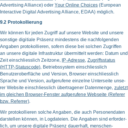
Adver­ti­sing Alli­ance) oder
Your Online Choices
(Euro­pean
Inter­ac­ti­ve Digi­tal Adver­ti­sing Alli­ance, EDAA) mög­lich.
9.2 Pro­to­kol­lie­rung
Wir kön­nen für jeden Zugriff auf unse­re Web­site und unse­re
son­sti­ge digitia­le Prä­senz min­de­stens die nach­folgenden
Anga­ben pro­to­kol­lie­ren, sofern die­se bei sol­chen Zugrif­fen
an unse­re digi­ta­le Infra­struk­tur über­mit­telt wer­den: Datum und
Zeit ein­schliess­lich Zeit­zo­ne,
IP-Adresse
,
Zugriffs­status
(HTTP-Statuscode)
, Betriebs­system ein­schliess­lich
Benutzer­oberfläche und Ver­si­on, Brow­ser ein­schliess­lich
Spra­che und Ver­si­on, auf­ge­ru­fe­ne ein­zel­ne Unter­sei­te unse­
rer Web­site ein­schliess­lich über­tra­ge­ner Daten­menge,
zuletzt
im glei­chen Browser-Fenster auf­ge­ru­fe­ne Web­sei­te (Refe­rer
bzw. Refer­rer)
.
Wir pro­to­kol­lie­ren sol­che Anga­ben, die auch Personen­daten
dar­stel­len kön­nen, in Log­dateien. Die Anga­ben sind erfor­der­
lich, um unse­re digi­ta­le Prä­senz dau­er­haft, menschen­