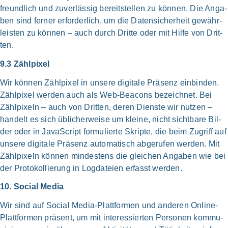
freundlich und zuver­läs­sig bereit­stellen zu kön­nen. Die Anga­
ben sind fer­ner erfor­der­lich, um die Daten­sicher­heit gewähr­
leisten zu kön­nen – auch durch Drit­te oder mit Hil­fe von Drit­
ten.
9.3 Zähl­pi­xel
Wir kön­nen Zähl­pi­xel in unse­re digi­ta­le Prä­senz ein­bin­den.
Zähl­pi­xel wer­den auch als Web-Beacons bezeich­net. Bei
Zähl­pi­xeln – auch von Drit­ten, deren Dien­ste wir nut­zen –
han­delt es sich üblicher­weise um klei­ne, nicht sicht­bare Bil­
der oder in Java­Script for­mu­lier­te Skrip­te, die beim Zugriff auf
unse­re digi­ta­le Prä­senz auto­ma­tisch abge­ru­fen wer­den. Mit
Zähl­pixeln kön­nen min­de­stens die glei­chen Anga­ben wie bei
der Pro­to­kol­lie­rung in Log­dateien erfasst wer­den.
10. Social Media
Wir sind auf Social Media-Plattformen und ande­ren Online-
Plattformen prä­sent, um mit inter­es­sier­ten Per­so­nen kom­mu­