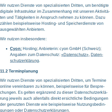
Wir nut­zen Dien­ste von spe­zia­li­sier­ten Drit­ten, um benö­tig­te
digi­ta­le Infra­struk­tur im Zusam­men­hang mit unse­ren Akti­vi­tä­
ten und Tätig­kei­ten in Anspruch neh­men zu kön­nen. Dazu
zäh­len bei­spiels­wei­se Hosting- und Spei­cher­dien­ste von
aus­ge­wähl­ten Anbie­tern.
Wir nut­zen ins­be­son­de­re:
Cyon:
Hosting; Anbie­te­rin: cyon GmbH (Schweiz);
Anga­ben zum Daten­schutz:
«Daten­schutz»
,
Daten­
schutz­er­klä­rung
.
11.2 Ter­min­pla­nung
Wir nut­zen Dien­ste von spe­zia­li­sier­ten Drit­ten, um Ter­mi­ne
online ver­ein­ba­ren zu kön­nen, bei­spiels­wei­se für Bespre­
chun­gen. Es gel­ten ergän­zend zu die­ser Daten­schutz­er­klä­
rung jeweils auch allen­falls direkt ersicht­li­che Bedin­gun­gen
der genutz­ten Dien­ste wie bei­spiels­wei­se Nut­zungs­be­din­
gun­gen oder Daten­schutz­er­klä­run­gen.