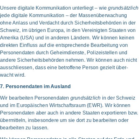
Unse­re digi­ta­le Kom­mu­ni­ka­ti­on unter­liegt – wie
grund­sätz­lich
jede digi­ta­le Kom­mu­ni­ka­ti­on – der Massen­überwachung
ohne Anlass und Ver­dacht durch Sicher­heitsbehörden in der
Schweiz, im übri­gen Euro­pa, in den Ver­ei­nig­ten Staa­ten von
Ame­ri­ka (USA) und in ande­ren Län­dern. Wir kön­nen kei­nen
direk­ten Ein­fluss auf die ent­spre­chen­de Bear­bei­tung von
Personen­daten durch Geheim­dienste, Polizei­stellen und
ande­re Sicherheits­behörden neh­men. Wir kön­nen auch nicht
aus­schlies­sen, dass eine betrof­fe­ne Per­son gezielt über­
wacht wird.
7. Personen­daten im Aus­land
Wir bear­bei­ten Personen­daten
grund­sätz­lich
in der Schweiz
und im Euro­päischen Wirtschafts­raum (EWR). Wir kön­nen
Personen­daten aber auch in ande­re Staa­ten expor­tie­ren bzw.
über­mit­teln, ins­be­son­de­re um sie dort zu bear­beiten oder
bear­beiten zu las­sen.