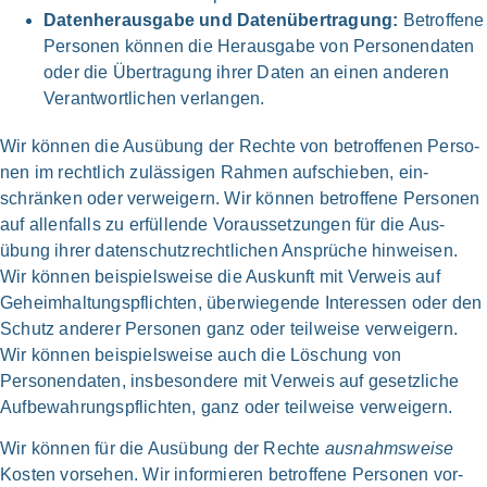
Daten­her­aus­ga­be und Daten­über­tra­gung:
Betrof­fe­ne
Per­so­nen kön­nen die Heraus­gabe von Personen­daten
oder die Übe­rtragung ihrer Daten an einen ande­ren
Verant­wortlichen ver­lan­gen.
Wir kön­nen die Aus­übung der Rech­te von betrof­fe­nen Per­so­
nen im recht­lich zu­lässigen Rah­men auf­schieben, ein­
schränken oder ver­weigern. Wir kön­nen betrof­fe­ne Per­so­nen
auf allen­falls zu erfül­len­de Voraus­setzungen für die Aus­
übung ihrer daten­schutz­rechtlichen Ansprü­che hin­wei­sen.
Wir kön­nen beispiels­weise die Aus­kunft mit Ver­weis auf
Geheim­haltungs­pflichten, über­wie­gen­de Inter­essen oder den
Schutz ande­rer Per­so­nen ganz oder teil­weise ver­wei­gern.
Wir kön­nen bei­spiels­wei­se auch die Löschung von
Personen­daten, ins­besondere mit Ver­weis auf gesetz­liche
Auf­bewahrungs­pflichten, ganz oder teil­weise ver­wei­gern.
Wir kön­nen für die Aus­übung der Rech­te
ausnahms­weise
Kosten vor­sehen. Wir infor­mieren be­troffene Per­sonen vor­