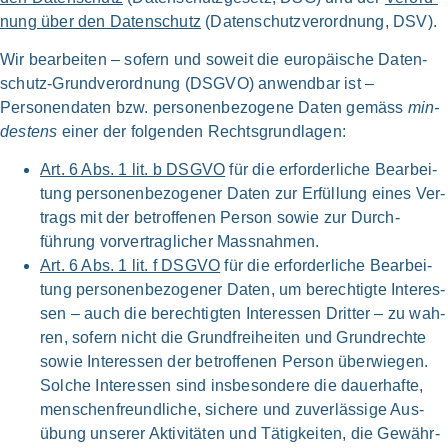
nung über den Daten­schutz
(Daten­schutz­verordnung, DSV).
Wir bear­bei­ten – sofern und soweit die euro­päi­sche Daten­
schutz-Grund­verordnung (DSG­VO) anwend­bar ist –
Personen­daten bzw. per­so­nen­be­zo­ge­ne Daten gemäss
min­
de­stens
einer der fol­gen­den Rechts­grundlagen:
Art. 6 Abs. 1 lit. b DSG­VO
für die erfor­der­li­che Bear­bei­
tung personen­bezogener Daten zur Erfül­lung eines Ver­
trags mit der betrof­fe­nen Per­son sowie zur Durch­
führung vor­vertraglicher Mass­nahmen.
Art. 6 Abs. 1 lit. f DSG­VO
für die erfor­der­li­che Bear­bei­
tung personen­bezogener Daten, um berech­tig­te Inter­es­
sen – auch die berech­tig­ten Inter­es­sen Drit­ter – zu wah­
ren, sofern nicht die Grund­freiheiten und Grund­rechte
sowie Inter­es­sen der betrof­fe­nen Per­son über­wie­gen.
Sol­che Inter­es­sen sind ins­be­son­de­re die dau­er­haf­te,
menschen­freundliche, siche­re und zuver­läs­si­ge Aus­
übung unse­rer Akti­vi­tä­ten und Tätig­keiten, die Gewähr­