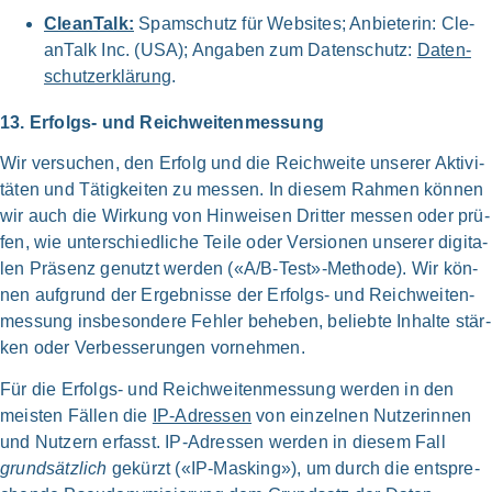
Cle­anT­alk:
Spam­schutz für Web­sites; Anbie­te­rin: Cle­
anT­alk Inc. (USA); Anga­ben zum Daten­schutz:
Daten­
schutz­er­klä­rung
.
13. Erfolgs- und Reichweiten­messung
Wir ver­su­chen, den Erfolg und die Reich­weite unse­rer Aktivi­
täten und Tätig­keiten zu mes­sen. In die­sem Rah­men kön­nen
wir auch die Wir­kung von Hin­weisen Drit­ter mes­sen oder prü­
fen, wie unter­schiedliche Tei­le oder Ver­sio­nen unse­rer digi­ta­
len Prä­senz genutzt wer­den («A/B‑Test»-Methode). Wir kön­
nen auf­grund der Ergeb­nisse der Erfolgs- und Reich­weiten­
messung ins­be­son­de­re Feh­ler behe­ben, belieb­te Inhal­te stär­
ken oder Ver­besserungen vor­nehmen.
Für die Erfolgs- und Reich­weiten­messung wer­den in den
mei­sten Fäl­len die
IP-Adressen
von ein­zel­nen Nutzer­innen
und Nut­zern erfasst. IP-Adressen wer­den in die­sem Fall
grund­sätz­lich
gekürzt («IP-Masking»), um durch die ent­spre­