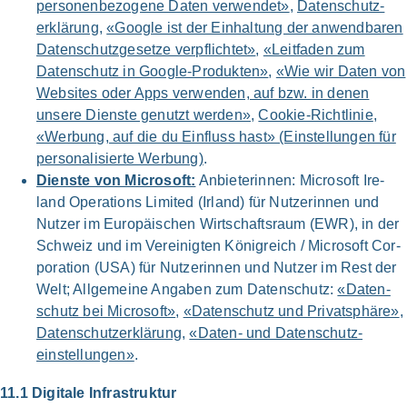
personen­bezogene Daten ver­wen­det»
,
Daten­schutz­
erklärung
,
«Goog­le ist der Ein­hal­tung der anwend­ba­ren
Daten­schutz­gesetze ver­pflich­tet»
,
«Leit­faden zum
Daten­schutz in Google-Produkten»
,
«Wie wir Daten von
Web­sites oder Apps ver­wen­den, auf bzw. in denen
unse­re Dien­ste genutzt wer­den»
,
Cookie-Richt­linie
,
«Wer­bung, auf die du Ein­fluss hast» (Ein­stellungen für
persona­lisierte Wer­bung)
.
Dien­ste von Micro­soft:
Anbie­te­rin­nen: Micro­soft Ire­
land Ope­ra­ti­ons Limi­t­ed (Irland) für Nutzer­innen und
Nut­zer im Euro­päischen Wirtschafts­raum (EWR), in der
Schweiz und im Ver­ei­nig­ten König­reich / Micro­soft Cor­
po­ra­ti­on (USA) für Nutzer­innen und Nut­zer im Rest der
Welt; All­ge­mei­ne Anga­ben zum Daten­schutz:
«Daten­
schutz bei Micro­soft»
,
«Daten­schutz und Privat­sphäre»
,
Daten­schutz­erklärung
,
«Daten- und Daten­schutz­
einstellungen»
.
11.1 Digi­ta­le Infra­struk­tur