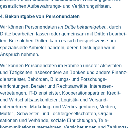
gesetz­li­chen Aufbewahrungs- und Verjährungs­fristen.
4. Bekannt­ga­be von Personen­daten
Wir kön­nen Personen­daten
an Drit­te bekannt­ge­ben
, durch
Drit­te bear­bei­ten las­sen oder gemein­sam mit Drit­ten bear­bei­
ten. Bei sol­chen Drit­ten kann es sich bei­spiels­wei­se um
speziali­sierte Anbie­ter han­deln, deren Lei­stun­gen wir in
Anspruch neh­men.
Wir kön­nen Personen­daten im Rah­men unse­rer Aktivi­täten
und Tätig­keiten ins­be­son­de­re an Ban­ken und ande­re Finanz­
dienstleister, Behör­den, Bildungs- und Forschungs­
einrichtungen, Bera­ter und Rechts­anwälte, Interessen­
vertretungen, IT-Dienst­leister, Kooperations­partner, Kredit-
und Wirtschafts­auskunfteien, Logistik- und Versand­
unternehmen, Marketing- und Werbe­agenturen, Medi­en,
Mutter‑, Schwester- und Tochter­gesell­schaften, Organi­
sationen und Ver­bän­de, sozia­le Ein­richtungen, Tele­
kommunikations­unternehmen, Ver­sicherungen und Zahlungs­