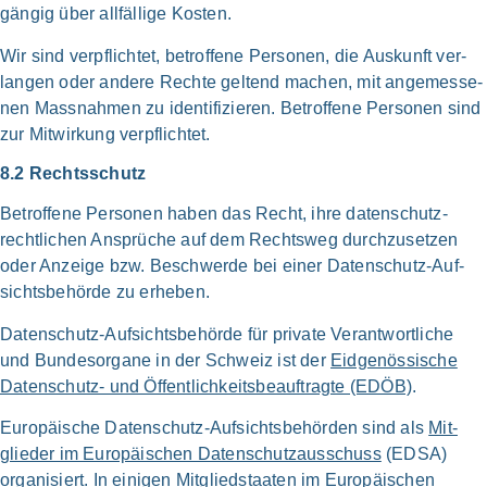
gän­gig über all­fällige Kosten.
Wir sind ver­pflichtet, betrof­fe­ne Per­so­nen, die Aus­kunft ver­
langen oder ande­re Rech­te gel­tend machen, mit ange­mes­se­
nen Mass­nahmen zu identi­fizieren. Betrof­fe­ne Per­so­nen sind
zur Mit­wirkung ver­pflich­tet.
8.2 Rechts­schutz
Betrof­fe­ne Per­so­nen haben das Recht, ihre daten­schutz­
rechtlichen Ansprü­che auf dem Recht­sweg durch­zusetzen
oder Anzei­ge bzw. Beschwer­de bei einer Daten­schutz-Auf­
sichts­behörde zu erhe­ben.
Daten­schutz-Aufsichts­behörde für pri­va­te Ver­ant­wort­li­che
und Bundes­organe in der Schweiz ist der
Eid­genössische
Daten­schutz- und Öffentlich­keits­beauftragte (EDÖB)
.
Euro­päi­sche Daten­schutz-Aufsichts­behörden sind als
Mit­
glieder im Euro­päischen Daten­schutz­ausschuss
(EDSA)
orga­ni­siert. In eini­gen Mitglied­staaten im Euro­päischen