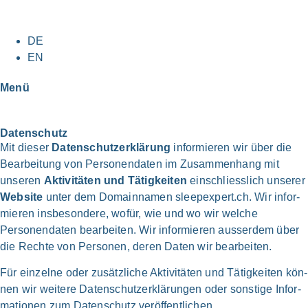
DE
EN
Menü
Daten­schutz
Mit die­ser
Daten­schutz­erklärung
infor­mie­ren wir über die
Bear­bei­tung von Personen­daten im Zusammen­hang mit
unse­ren
Akti­vi­tä­ten und Tätig­kei­ten
ein­schliess­lich unse­rer
Web­site
unter dem Domain­namen sleepexpert.ch. Wir infor­
mie­ren ins­be­son­de­re, wofür, wie und wo wir wel­che
Personen­daten bear­bei­ten. Wir infor­mie­ren aus­ser­dem über
die Rech­te von Per­so­nen, deren Daten wir bear­bei­ten.
Für ein­zel­ne oder zusätz­li­che Akti­vi­tä­ten und Tätig­kei­ten kön­
nen wir wei­te­re Daten­schutzer­klärungen oder son­sti­ge Infor­
ma­tio­nen zum Daten­schutz ver­öf­fent­li­chen.