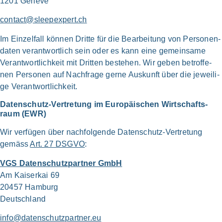
1201 Genè­ve
contact@sleepexpert.ch
Im Einzel­fall kön­nen Drit­te für die Bear­bei­tung von Personen­
daten ver­ant­wort­lich sein oder es kann eine gemein­sa­me
Verant­wortlich­keit mit Drit­ten bestehen. Wir geben betrof­fe­
nen Per­so­nen auf Nach­frage ger­ne Aus­kunft über die jewei­li­
ge Verant­wort­lich­keit.
Daten­schutz-Vertretung im Euro­päi­schen Wirt­schafts­
raum (EWR)
Wir ver­fü­gen über nach­fol­gen­de Daten­schutz-Vertretung
gemäss
Art. 27 DSG­VO
:
VGS Datenschutz­partner GmbH
Am Kai­ser­kai 69
20457 Ham­burg
Deutsch­land
info@datenschutzpartner.eu