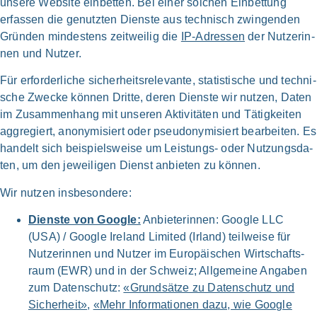
unse­re Web­site ein­bet­ten. Bei einer sol­chen Ein­bet­tung
erfas­sen die genutz­ten Dien­ste aus tech­nisch zwin­gen­den
Grün­den min­de­stens zeit­wei­lig die
IP-Adressen
der Nut­ze­rin­
nen und Nut­zer.
Für erfor­der­li­che sicher­heits­re­le­van­te, sta­ti­sti­sche und tech­ni­
sche Zwecke kön­nen Drit­te, deren Dien­ste wir nut­zen, Daten
im Zusam­men­hang mit unse­ren Akti­vi­tä­ten und Tätig­kei­ten
agg­re­giert, anony­mi­siert oder pseud­ony­mi­siert bear­bei­ten. Es
han­delt sich bei­spiels­wei­se um Leistungs- oder Nut­zungs­da­
ten, um den jewei­li­gen Dienst anbie­ten zu kön­nen.
Wir nut­zen ins­be­son­de­re:
Dien­ste von Goog­le:
Anbieter­innen: Goog­le LLC
(USA) / Goog­le Ire­land Limi­t­ed (Irland) teil­weise für
Nutzer­innen und Nut­zer im Euro­päischen Wirtschafts­
raum (EWR) und in der Schweiz; All­gemeine Anga­ben
zum Daten­schutz:
«Grund­sätze zu Daten­schutz und
Sicher­heit»
,
«Mehr Infor­ma­tio­nen dazu, wie Goog­le