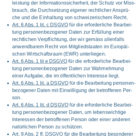
leistung der Informations­sicherheit, der Schutz vor Miss­
brauch, die Durch­setzung eige­ner recht­licher Ansprü­
che und die Ein­haltung von schwei­ze­ri­schem Recht.
Art. 6 Abs. 1 lit. c DSG­VO
für die erfor­der­li­che Bear­bei­
tung personen­bezogener Daten zur Erfül­lung einer
recht­lichen Ver­pflichtung, der wir gemäss allen­falls
anwend­ba­rem Recht von Mit­glied­staa­ten im Euro­päi­
schen Wirtschafts­raum (EWR) unter­lie­gen.
Art. 6 Abs. 1 lit e DSG­VO
für die erfor­der­li­che Bear­bei­
tung personen­bezogener Daten zur Wahr­nehmung
einer Auf­ga­be, die im öffent­lichen Inter­es­se liegt.
Art. 6 Abs. 1 lit. a DSG­VO
für die Bear­bei­tung personen­
bezogener Daten mit Ein­willigung der betrof­fe­nen Per­
son.
Art. 6 Abs. 1 lit. d DSG­VO
für die erfor­der­li­che Bear­bei­
tung personen­bezogener Daten, um lebens­wichtige
Inter­es­sen der betrof­fe­nen Per­son oder einer ande­ren
natür­li­chen Per­son zu schüt­zen.
Art. 9 Abs. 2 ff. DSG­VO
für die Bear­beitung beson­de­rer