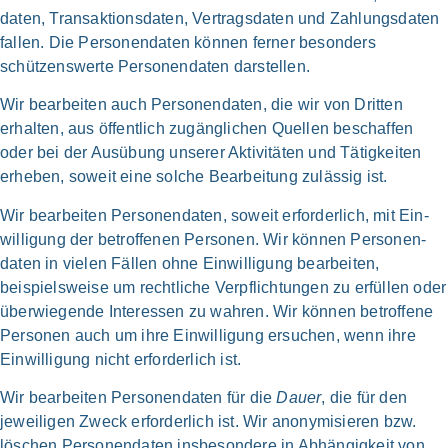
daten, Transaktions­daten, Vertrags­daten und Zahlungs­daten
fal­len. Die Personen­daten kön­nen fer­ner beson­ders
schützens­werte Personen­daten dar­stel­len.
Wir bear­bei­ten auch Personen­daten, die wir von Drit­ten
erhal­ten, aus öffent­lich zugäng­lichen Quel­len beschaf­fen
oder bei der Aus­übung unse­rer Akti­vi­tä­ten und Tätig­keiten
erhe­ben, soweit eine sol­che Bear­bei­tung zuläs­sig ist.
Wir bear­bei­ten Personen­daten, soweit erfor­der­lich, mit Ein­
willigung der betrof­fe­nen Per­so­nen. Wir kön­nen Personen­
daten in vie­len Fäl­len ohne Ein­willigung bear­bei­ten,
beispiels­weise um recht­li­che Ver­pflichtungen zu erfül­len oder
über­wiegende Inter­es­sen zu wah­ren. Wir kön­nen betrof­fe­ne
Per­so­nen auch um ihre Ein­willigung ersu­chen, wenn ihre
Ein­willigung nicht erforder­lich ist.
Wir bear­bei­ten Personen­daten für die
Dau­er
, die für den
jewei­li­gen Zweck erfor­der­lich ist. Wir anony­mi­sie­ren bzw.
löschen Personen­daten ins­be­son­de­re in Abhän­gig­keit von