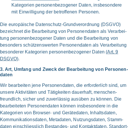
Kate­gorien personen­bezogener Daten, ins­besondere
mit Ein­willigung der betrof­fe­nen Per­so­nen.
Die euro­päi­sche Daten­schutz-Grund­verordnung (DSG­VO)
bezeich­net die Bear­bei­tung von Personen­daten als Ver­ar­bei­
tung personen­bezogener Daten und die Bear­bei­tung von
beson­ders schüt­zens­wer­ten Personen­daten als Ver­ar­bei­tung
beson­de­rer Kate­go­rien personen­bezogener Daten
(Art. 9
DSG­VO)
.
3. Art, Umfang und Zweck der Bear­bei­tung von Personen­
daten
Wir bear­bei­ten jene Personen­daten, die
erfor­der­lich
sind, um
unse­re Akti­vi­tä­ten und Tätig­keiten dau­er­haft, menschen­
freundlich, sicher und zuver­läs­sig aus­üben zu kön­nen. Die
bear­bei­te­ten Personen­daten kön­nen ins­be­son­de­re in die
Kate­go­rien von Browser- und Gerä­te­da­ten, Inhalts­daten,
Kommuni­kations­daten, Meta­daten, Nutzungs­daten, Stamm­
daten ein­schliess­lich Bestandes- und Kontakt­daten, Standort­