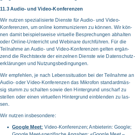
11.3 Audio- und Video-Konferenzen
Wir nut­zen spe­zia­li­sier­te Dien­ste für Audio- und Video-
Konferenzen, um online kom­mu­ni­zie­ren zu kön­nen. Wir kön­
nen damit bei­spiels­wei­se vir­tu­el­le Bespre­chun­gen abhal­ten
oder Online-Unterricht und Web­i­na­re durch­füh­ren. Für die
Teil­nah­me an Audio- und Video-Konferenzen gel­ten ergän­
zend die Rechts­tex­te der ein­zel­nen Dien­ste wie Daten­schutz­
er­klä­run­gen und Nut­zungs­be­din­gun­gen.
Wir emp­feh­len, je nach Lebens­si­tua­ti­on bei der Teil­nah­me an
Audio- oder Video-Konferenzen das Mikro­fon stan­dard­mäs­
sig stumm zu schal­ten sowie den Hin­ter­grund unscharf zu
stel­len oder einen vir­tu­el­len Hin­ter­grund ein­blen­den zu las­
sen.
Wir nut­zen ins­be­son­de­re:
Goog­le Meet:
Video-Konferenzen; Anbie­te­rin: Goog­le;
Goog­le Meet-spezifische Anga­ben:
«Goog­le Meet –