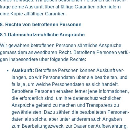
fra­ge ger­ne Aus­kunft über all­fällige Garan­tien oder lie­fern
eine Kopie all­fälliger Garan­tien.
8. Rech­te von betrof­fe­nen Per­so­nen
8.1 Daten­schutz­rechtliche Ansprü­che
Wir gewäh­ren betrof­fe­nen Per­so­nen sämt­liche Ansprü­che
gemäss dem anwend­ba­ren Recht. Betrof­fe­ne Per­so­nen ver­fü
gen ins­be­son­de­re über fol­gen­de Rech­te:
Aus­kunft:
Betrof­fe­ne Per­so­nen kön­nen Aus­kunft ver­
lan­gen, ob wir Personen­daten über sie bear­bei­ten, und
falls ja, um wel­che Personen­daten es sich han­delt.
Betrof­fe­ne Per­so­nen erhal­ten fer­ner jene Infor­mationen,
die erforder­lich sind, um ihre daten­schutz­rechtlichen
Ansprü­che gel­tend zu machen und Trans­parenz zu
gewähr­leisten. Dazu zäh­len die bear­bei­te­ten Personen­
daten als sol­che, aber unter ande­rem auch Anga­ben
zum Bearbeitungs­zweck, zur Dau­er der Auf­bewahrung,