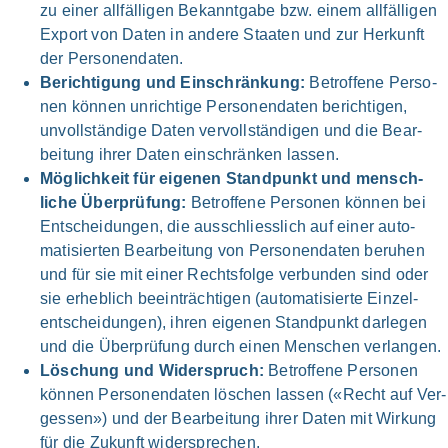
zu einer all­fälligen Bekannt­gabe bzw. einem all­fälligen
Export von Daten in ande­re Staa­ten und zur Her­kunft
der Personen­daten.
Berich­ti­gung und Ein­schrän­kung:
Betrof­fe­ne Per­so­
nen kön­nen unrich­ti­ge Personen­daten berich­ti­gen,
unvoll­ständige Daten vervoll­ständigen und die Bear­
beitung ihrer Daten ein­schränken las­sen.
Mög­lich­keit für eige­nen Stand­punkt und mensch­
liche Über­prü­fung:
Betrof­fe­ne Per­so­nen kön­nen bei
Ent­schei­dun­gen, die ausschliess­lich auf einer auto­
matisierten Bear­bei­tung von Personen­daten beru­hen
und für sie mit einer Rechts­folge ver­bun­den sind oder
sie erheb­lich beein­trächtigen (auto­matisierte Einzel­
entscheidungen), ihren eige­nen Stand­punkt dar­le­gen
und die Über­prüfung durch einen Men­schen ver­lan­gen.
Löschung und Wider­spruch:
Betrof­fe­ne Per­so­nen
kön­nen Personen­daten löschen las­sen («Recht auf Ver­
gessen») und der Bear­beitung ihrer Daten mit Wir­kung
für die Zukunft wider­sprechen.