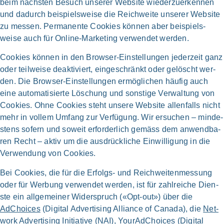
beim näch­sten Besuch unse­rer Web­site wie­der­zu­er­ken­nen
und dadurch bei­spiels­wei­se die Reich­weite unse­rer Web­site
zu mes­sen. Per­ma­nen­te Coo­kies kön­nen aber beispiels­
weise auch für Online-Marketing ver­wen­det wer­den.
Coo­kies kön­nen in den Browser-Einstellungen jeder­zeit ganz
oder teil­wei­se deak­ti­viert, ein­ge­schränkt oder gelöscht wer­
den. Die Browser-Einstellungen ermög­li­chen häu­fig auch
eine auto­ma­ti­sier­te Löschung und son­sti­ge Ver­wal­tung von
Coo­kies. Ohne Coo­kies steht unse­re Web­site allen­falls nicht
mehr in vol­lem Umfang zur Ver­fü­gung. Wir ersu­chen – min­de­
stens sofern und soweit erfor­der­lich gemäss dem anwend­ba­
ren Recht – aktiv um die aus­drück­li­che Ein­willigung in die
Ver­wen­dung von Coo­kies.
Bei Coo­kies, die für die Erfolgs- und Reich­wei­ten­mes­sung
oder für Wer­bung ver­wen­det wer­den, ist für zahl­rei­che Dien­
ste ein all­ge­mei­ner Wider­spruch («Opt-out») über die
AdChoices
(Digi­tal Adver­ti­sing Alli­ance of Cana­da), die
Net­
work Adver­ti­sing Initia­ti­ve
(NAI),
You­rAd­Choices
(Digi­tal